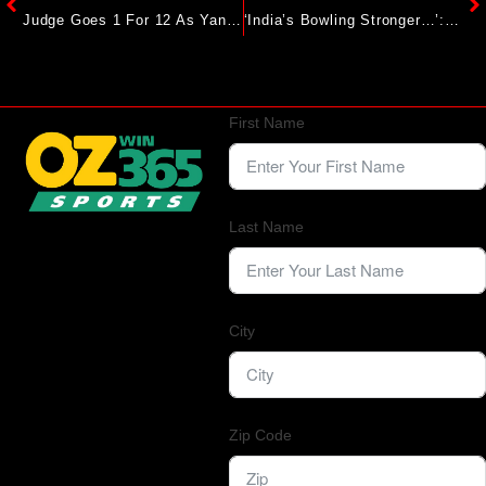
Judge Goes 1 For 12 As Yankees Swept By Red Sox
‘India’s Bowling Stronger…’: Shubman Gill And Co Receive Big Verdict For England Test Series
First Name
Last Name
City
Zip Code