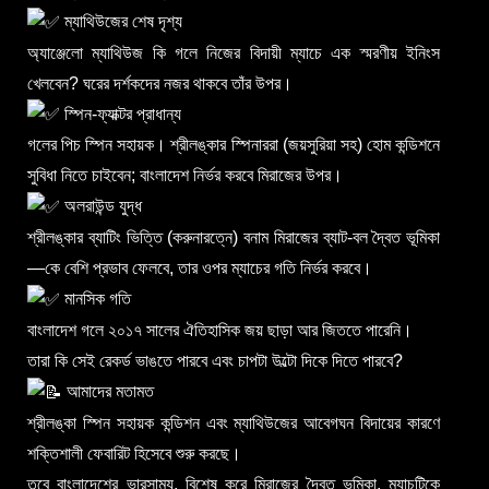
ম্যাথিউজের শেষ দৃশ্য
অ্যাঞ্জেলো ম্যাথিউজ কি গলে নিজের বিদায়ী ম্যাচে এক স্মরণীয় ইনিংস
খেলবেন? ঘরের দর্শকদের নজর থাকবে তাঁর উপর।
স্পিন-ফ্যাক্টর প্রাধান্য
গলের পিচ স্পিন সহায়ক। শ্রীলঙ্কার স্পিনাররা (জয়সুরিয়া সহ) হোম কন্ডিশনে
সুবিধা নিতে চাইবেন; বাংলাদেশ নির্ভর করবে মিরাজের উপর।
অলরাউন্ড যুদ্ধ
শ্রীলঙ্কার ব্যাটিং ভিত্তি (করুনারত্নে) বনাম মিরাজের ব্যাট-বল দ্বৈত ভূমিকা
—কে বেশি প্রভাব ফেলবে, তার ওপর ম্যাচের গতি নির্ভর করবে।
মানসিক গতি
বাংলাদেশ গলে ২০১৭ সালের ঐতিহাসিক জয় ছাড়া আর জিততে পারেনি।
তারা কি সেই রেকর্ড ভাঙতে পারবে এবং চাপটা উল্টো দিকে দিতে পারবে?
আমাদের মতামত
শ্রীলঙ্কা স্পিন সহায়ক কন্ডিশন এবং ম্যাথিউজের আবেগঘন বিদায়ের কারণে
শক্তিশালী ফেবারিট হিসেবে শুরু করছে।
তবে বাংলাদেশের ভারসাম্য, বিশেষ করে মিরাজের দ্বৈত ভূমিকা, ম্যাচটিকে