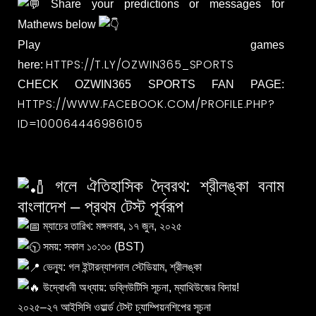
Share your predictions or messages for
Mathews below
Play games
HTTPS://T.LY/OZWIN365_SPORTS
here:
CHECK OZWIN365 SPORTS FAN PAGE:
HTTPS://WWW.FACEBOOK.COM/PROFILE.PHP?
ID=100064446986105
গলে ঐতিহাসিক দ্বৈরথ: শ্রীলঙ্কা বনাম
বাংলাদেশ – প্রথম টেস্ট পূর্বরূপ
ম্যাচের তারিখ: মঙ্গলবার, ১৭ জুন, ২০২৫
সময়: সকাল ১০:৩০ (BST)
ভেন্যু: গল ইন্টারন্যাশনাল স্টেডিয়াম, শ্রীলঙ্কা
উদ্বোধনী অধ্যায়: ডব্লিউটিসি সূচনা, ম্যাথিউজের বিদায়!
২০২৫–২৭ আইসিসি ওয়ার্ল্ড টেস্ট চ্যাম্পিয়নশিপের সূচনা