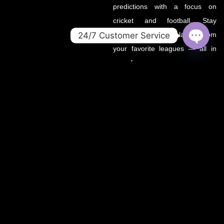
predictions with a focus on
cricket and football. Stay
24/7 Customer Service
updated with the latest from
your favorite leagues — all in
OPEN
CHATY
one place.
About OZWin365Sports.co
OZWin365Sports.co is the new
official home of OZWin365
Sports, previously hosted on
OZWin365Sports.com. Due to a
recent operational transition, the
.co domain now serves as the
primary source for all sports
updates, match previews, and
expert insights under the