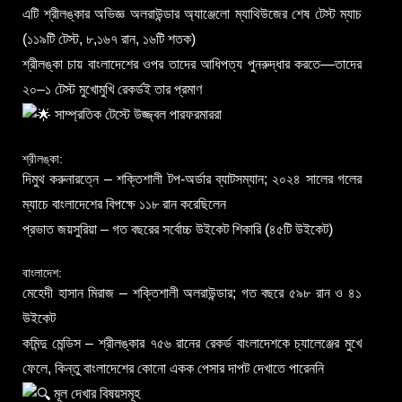
এটি শ্রীলঙ্কার অভিজ্ঞ অলরাউন্ডার অ্যাঞ্জেলো ম্যাথিউজের শেষ টেস্ট ম্যাচ
(১১৯টি টেস্ট, ৮,১৬৭ রান, ১৬টি শতক)
শ্রীলঙ্কা চায় বাংলাদেশের ওপর তাদের আধিপত্য পুনরুদ্ধার করতে—তাদের
২০–১ টেস্ট মুখোমুখি রেকর্ডই তার প্রমাণ
সাম্প্রতিক টেস্টে উজ্জ্বল পারফরমাররা
শ্রীলঙ্কা:
দিমুথ করুনারত্নে – শক্তিশালী টপ-অর্ডার ব্যাটসম্যান; ২০২৪ সালের গলের
ম্যাচে বাংলাদেশের বিপক্ষে ১১৮ রান করেছিলেন
প্রভাত জয়সুরিয়া – গত বছরের সর্বোচ্চ উইকেট শিকারি (৪৫টি উইকেট)
বাংলাদেশ:
মেহেদী হাসান মিরাজ – শক্তিশালী অলরাউন্ডার; গত বছরে ৫৯৮ রান ও ৪১
উইকেট
কমিন্দু মেন্ডিস – শ্রীলঙ্কার ৭৫৬ রানের রেকর্ড বাংলাদেশকে চ্যালেঞ্জের মুখে
ফেলে, কিন্তু বাংলাদেশের কোনো একক পেসার দাপট দেখাতে পারেননি
মূল দেখার বিষয়সমূহ